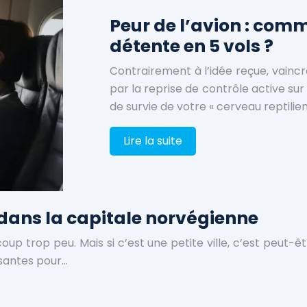
Peur de l’avion : comm
détente en 5 vols ?
Contrairement à l’idée reçue, vaincr
par la reprise de contrôle active su
de survie de votre « cerveau reptilien 
Lire la suite
ur dans la capitale norvégienne
oup trop peu. Mais si c’est une petite ville, c’est peut-êt
essantes pour…