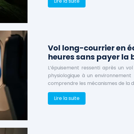
Lire la suite
Vol long-courrier en é
heures sans payer la 
L’épuisement ressenti après un vol 
physiologique à un environnement h
comprendre les mécanismes de la dé
Lire la suite